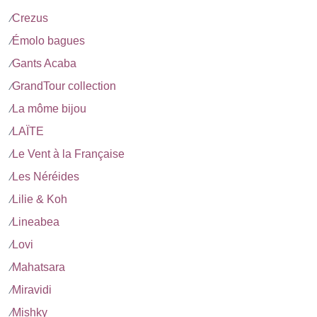
Crezus
⁄
Émolo bagues
⁄
Gants Acaba
⁄
GrandTour collection
⁄
La môme bijou
⁄
LAÏTE
⁄
Le Vent à la Française
⁄
Les Néréides
⁄
Lilie & Koh
⁄
Lineabea
⁄
Lovi
⁄
Mahatsara
⁄
Miravidi
⁄
Mishky
⁄