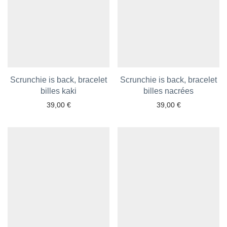
Scrunchie is back, bracelet
Scrunchie is back, bracelet
Ajouter aux favoris
billes kaki
Ajouter aux favoris
billes nacrées
39,00
€
39,00
€