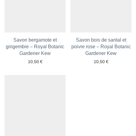
Savon bergamote et
Savon bois de santal et
gingembre – Royal Botanic
poivre rose – Royal Botanic
Ajouter aux favoris
Gardener Kew
Ajouter aux favoris
Gardener Kew
10,50
€
10,50
€