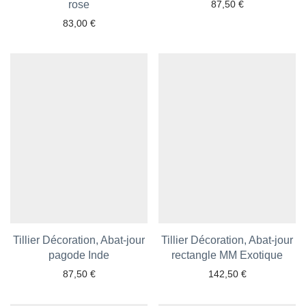
Ajouter aux favoris
rose
87,50
€
83,00
€
Tillier Décoration, Abat-jour
Tillier Décoration, Abat-jour
Ajouter aux favoris
pagode Inde
rectangle MM Exotique
Ajouter aux favoris
87,50
€
142,50
€