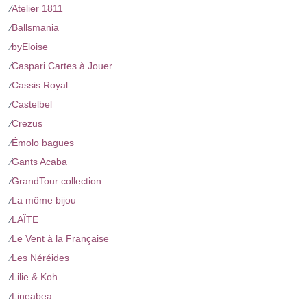
⁄
Atelier 1811
⁄
Ballsmania
⁄
byEloise
⁄
Caspari Cartes à Jouer
⁄
Cassis Royal
⁄
Castelbel
⁄
Crezus
⁄
Émolo bagues
⁄
Gants Acaba
⁄
GrandTour collection
⁄
La môme bijou
⁄
LAÏTE
⁄
Le Vent à la Française
⁄
Les Néréides
⁄
Lilie & Koh
⁄
Lineabea