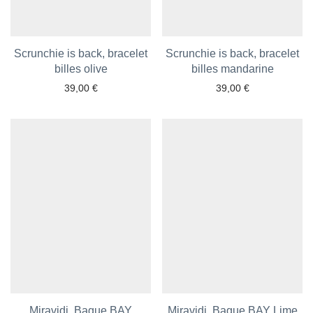
Scrunchie is back, bracelet
Scrunchie is back, bracelet
Ajouter aux favoris
billes olive
billes mandarine
Ajouter aux favoris
39,00
€
39,00
€
Miravidi, Bague BAY
Miravidi, Bague BAY Lime
Ajouter aux favoris