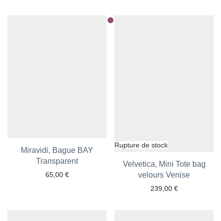
Miravidi, Bague BAY
Ajouter aux favoris
Transparent
Velvetica, Mini Tote bag
65,00
€
Ajouter aux favoris
velours Venise
239,00
€