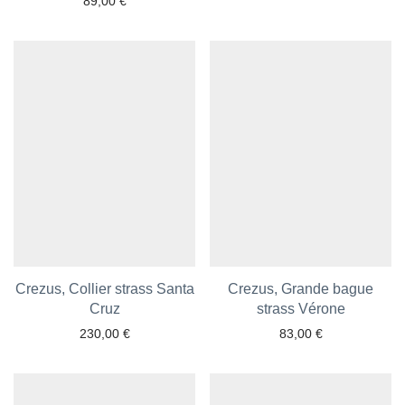
89,00
€
Crezus, Collier strass Santa
Crezus, Grande bague
Ajouter aux favoris
Cruz
Ajouter aux favoris
strass Vérone
230,00
€
83,00
€