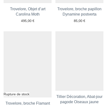
Trovelore, Objet d’art
Trovelore, broche papillon
Ajouter aux favoris
Carolina Moth
Dynamine postverta
Ajouter aux favoris
495,00
€
85,00
€
Tillier Décoration, Abat-jour
pagode Oiseaux jaune
Ajouter aux favoris
Trovelore, broche Flamant