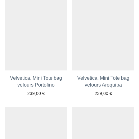
Velvetica, Mini Tote bag
Velvetica, Mini Tote bag
velours Portofino
Ajouter aux favoris
velours Arequipa
Ajouter aux favoris
239,00
€
239,00
€