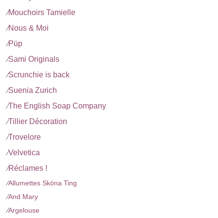
Mouchoirs Tamielle
⁄
Nous & Moi
⁄
Püp
⁄
Sami Originals
⁄
Scrunchie is back
⁄
Suenia Zurich
⁄
The English Soap Company
⁄
Tillier Décoration
⁄
Trovelore
⁄
Velvetica
⁄
Réclames !
⁄
⁄
Allumettes Sköna Ting
⁄
And Mary
⁄
Argelouse