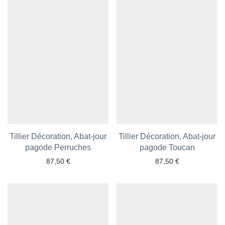
Tillier Décoration, Abat-jour
Tillier Décoration, Abat-jour
pagode Perruches
Ajouter aux favoris
Ajouter aux favoris
pagode Toucan
87,50
€
87,50
€