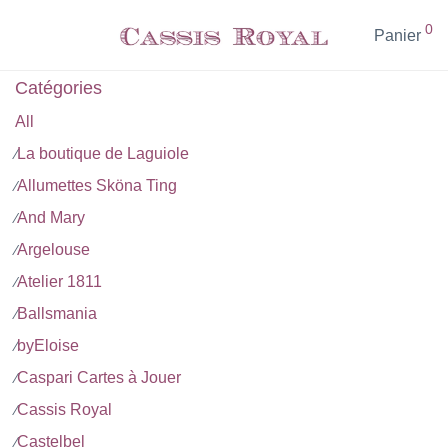
0
Panier
Catégories
All
La boutique de Laguiole
⁄
Allumettes Sköna Ting
⁄
And Mary
⁄
Argelouse
⁄
Atelier 1811
⁄
Ballsmania
⁄
byEloise
⁄
Caspari Cartes à Jouer
⁄
Cassis Royal
⁄
Castelbel
⁄