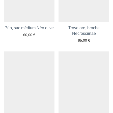
Püp, sac médium Nëo olive
Ajouter aux favoris
Trovelore, broche
Ajouter aux favoris
Necrosciinae
60,00
€
85,00
€