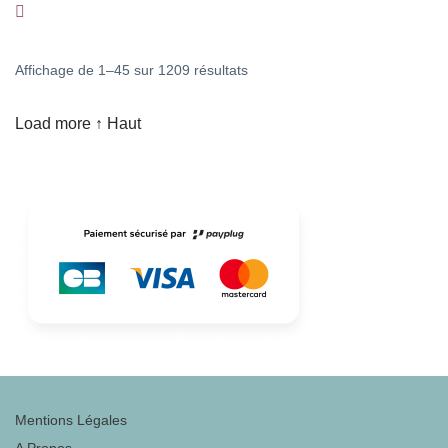
Trié
Affichage de 1–45 sur 1209 résultats
du
Load more
↑ Haut
plus
récent
au
plus
ancien
Mentions Légales