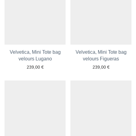
Velvetica, Mini Tote bag
Velvetica, Mini Tote bag
Ajouter aux favoris
velours Lugano
velours Figueras
Ajouter aux favoris
239,00
€
239,00
€