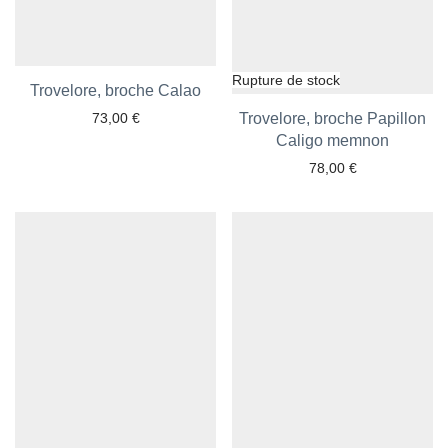
Trovelore, broche Calao
Ajouter aux favoris
73,00
€
Trovelore, broche Papillon
Ajouter aux favoris
Caligo memnon
78,00
€