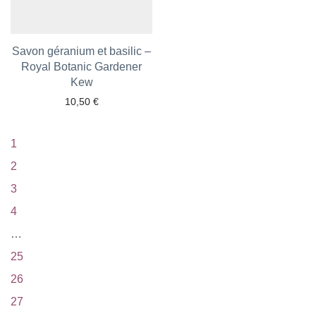
Savon géranium et basilic –
Royal Botanic Gardener
Ajouter aux favoris
Kew
10,50
€
1
2
3
4
…
25
26
27