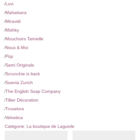
⁄
Lovi
⁄
Mahatsara
⁄
Miravidi
⁄
Mishky
⁄
Mouchoirs Tamielle
⁄
Nous & Moi
⁄
Püp
⁄
Sami Originals
⁄
Scrunchie is back
⁄
Suenia Zurich
⁄
The English Soap Company
⁄
Tillier Décoration
⁄
Trovelore
⁄
Velvetica
Catégorie:
La boutique de Laguiole