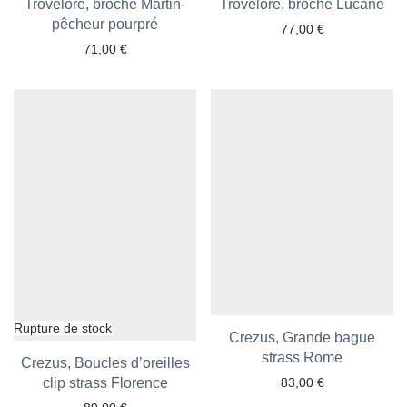
Trovelore, broche Martin-
Trovelore, broche Lucane
Ajouter aux favoris
Ajouter aux favoris
pêcheur pourpré
77,00
€
71,00
€
Crezus, Grande bague
Ajouter aux favoris
strass Rome
Crezus, Boucles d’oreilles
clip strass Florence
Ajouter aux favoris
83,00
€