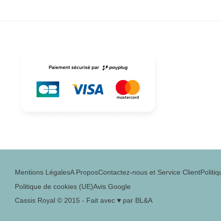
Mentions Légales
A Propos
Contactez-nous et Service Client
Politiq
Politique de cookies (UE)
Avis Google
Cassis Royal © 2015 - Fait avec ♥ par BL&A