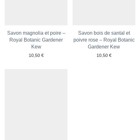
Savon magnolia et poire –
Savon bois de santal et
Royal Botanic Gardener
poivre rose – Royal Botanic
Ajouter aux favoris
Kew
Ajouter aux favoris
Gardener Kew
10,50
€
10,50
€