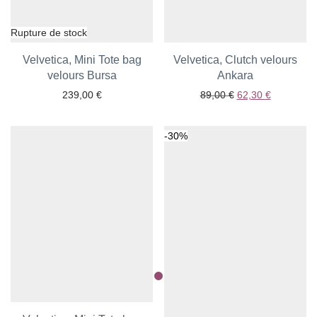
Velvetica, Mini Tote bag
Velvetica, Clutch velours
Ajouter aux favoris
velours Bursa
Ajouter aux favoris
Ankara
Le prix initial était
Le prix act
239,00
€
89,00
€
62,30
€
-
30
%