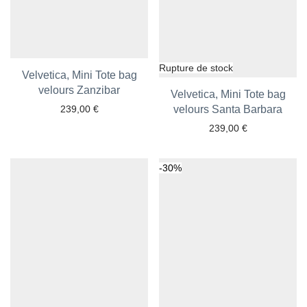
Velvetica, Mini Tote bag
velours Zanzibar
Ajouter aux favoris
Velvetica, Mini Tote bag
239,00
€
velours Santa Barbara
Ajouter aux favoris
239,00
€
-
30
%