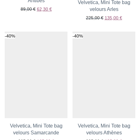
Ajouter aux favoris
Antibes
Velvetica, Mini Tote bag
Le prix initial était : 89,00 €.
Le prix actuel est : 62,30 €.
89,00
€
62,30
€
Ajouter aux favoris
velours Arles
Le prix initial étai
Le prix a
225,00
€
135,00
€
-
40
%
-
40
%
Velvetica, Mini Tote bag
Velvetica, Mini Tote bag
velours Samarcande
Ajouter aux favoris
Ajouter aux favoris
velours Athènes