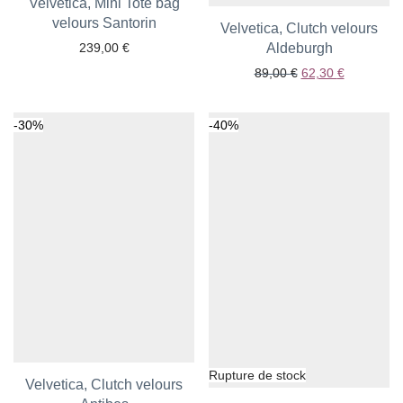
Velvetica, Mini Tote bag
Ajouter aux favoris
velours Santorin
Velvetica, Clutch velours
239,00
€
Ajouter aux favoris
Aldeburgh
Le prix initial était
Le prix act
89,00
€
62,30
€
-
30
%
-
40
%
Velvetica, Clutch velours