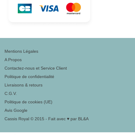
Mentions Légales
A Propos
Contactez-nous et Service Client
Politique de confidentialité
Livraisons & retours
C.G.V.
Politique de cookies (UE)
Avis Google
Cassis Royal © 2015 - Fait avec ♥ par BL&A