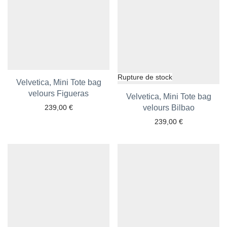
Velvetica, Mini Tote bag
velours Figueras
Ajouter aux favoris
Velvetica, Mini Tote bag
239,00
€
Ajouter aux favoris
velours Bilbao
239,00
€