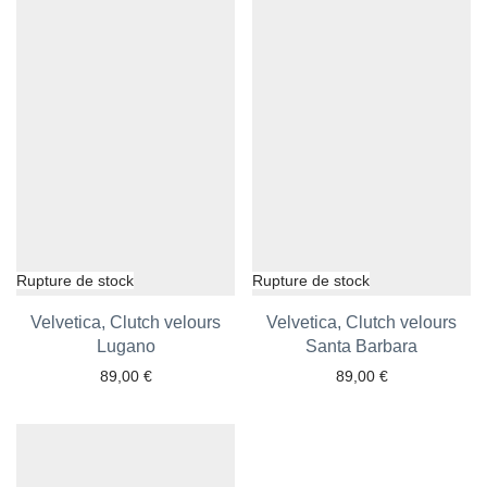
Velvetica, Clutch velours
Velvetica, Clutch velours
Ajouter aux favoris
Lugano
Ajouter aux favoris
Santa Barbara
89,00
€
89,00
€