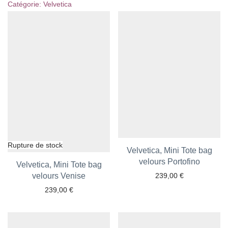
Catégorie:
Velvetica
Velvetica, Mini Tote bag
velours Portofino
Ajouter aux favoris
Velvetica, Mini Tote bag
Ajouter aux favoris
velours Venise
239,00
€
239,00
€