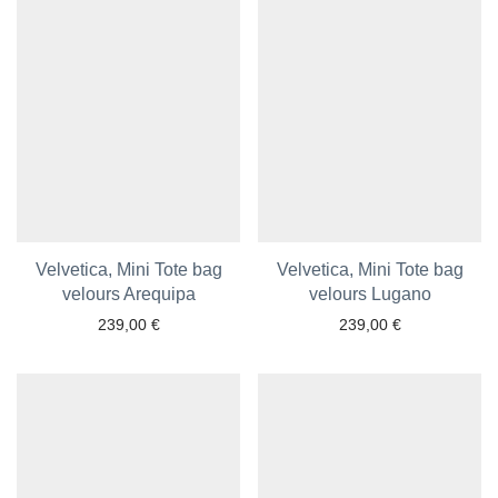
Velvetica, Mini Tote bag
Velvetica, Mini Tote bag
velours Arequipa
Ajouter aux favoris
Ajouter aux favoris
velours Lugano
239,00
€
239,00
€