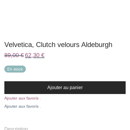
Velvetica, Clutch velours Aldeburgh
Le
Le
89,00
€
62,30
€
prix
prix
initial
actuel
était :
est :
En stock
89,00 €.
62,30 €.
Ajouter au panier
Ajouter aux favoris .
Ajouter aux favoris .
Description