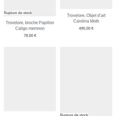
Trovelore, Objet d’art
Ajouter aux favoris
Carolina Moth
Trovelore, broche Papillon
Ajouter aux favoris
Caligo memnon
495,00
€
78,00
€