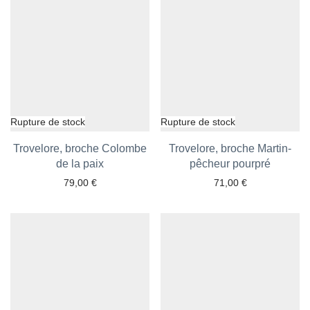
Trovelore, broche Colombe
Trovelore, broche Martin-
Ajouter aux favoris
de la paix
Ajouter aux favoris
pêcheur pourpré
79,00
€
71,00
€