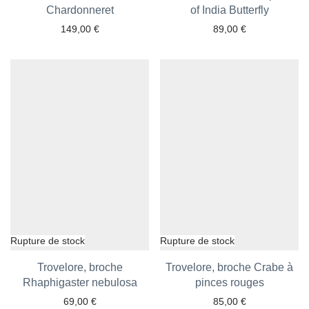
Ajouter aux favoris
Chardonneret
Ajouter aux favoris
of India Butterfly
149,00
€
89,00
€
Trovelore, broche
Trovelore, broche Crabe à
Rhaphigaster nebulosa
Ajouter aux favoris
Ajouter aux favoris
pinces rouges
69,00
€
85,00
€