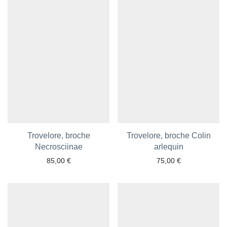
Trovelore, broche
Trovelore, broche Colin
Ajouter aux favoris
Necrosciinae
Ajouter aux favoris
arlequin
85,00
€
75,00
€