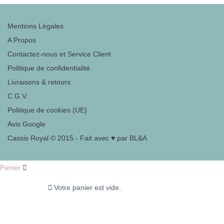
Mentions Légales
A Propos
Contactez-nous et Service Client
Politique de confidentialité
Livraisons & retours
C.G.V.
Politique de cookies (UE)
Avis Google
Cassis Royal © 2015 - Fait avec ♥ par BL&A
Panier
Votre panier est vide.