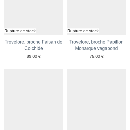
Trovelore, broche Faisan de
Trovelore, broche Papillon
Ajouter aux favoris
Colchide
Monarque vagabond
Ajouter aux favoris
89,00
€
75,00
€