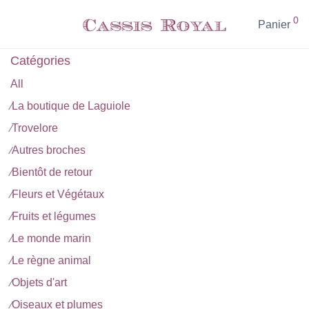
0
Panier
Catégories
All
La boutique de Laguiole
⁄
Trovelore
⁄
Autres broches
⁄
Bientôt de retour
⁄
Fleurs et Végétaux
⁄
Fruits et légumes
⁄
Le monde marin
⁄
Le règne animal
⁄
Objets d'art
⁄
Oiseaux et plumes
⁄