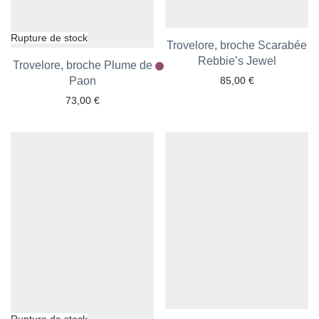
Trovelore, broche Scarabée
Ajouter aux favoris
Rebbie’s Jewel
Trovelore, broche Plume de
Ajouter aux favoris
Paon
85,00
€
73,00
€