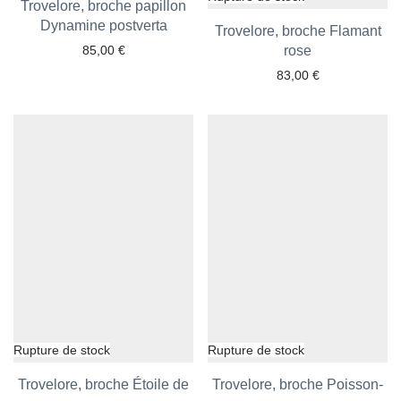
Trovelore, broche papillon
Dynamine postverta
Ajouter aux favoris
Trovelore, broche Flamant
85,00
€
Ajouter aux favoris
rose
83,00
€
Trovelore, broche Étoile de
Trovelore, broche Poisson-