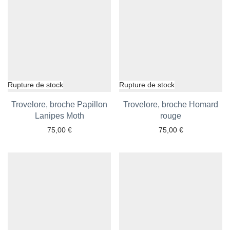
Trovelore, broche Papillon
Trovelore, broche Homard
Ajouter aux favoris
Lanipes Moth
Ajouter aux favoris
rouge
75,00
€
75,00
€