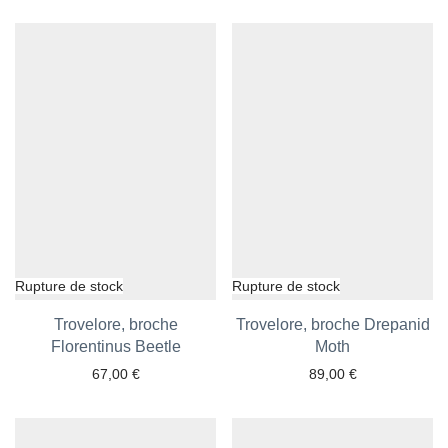
Trovelore, broche
Trovelore, broche Drepanid
Florentinus Beetle
Ajouter aux favoris
Ajouter aux favoris
Moth
67,00
€
89,00
€