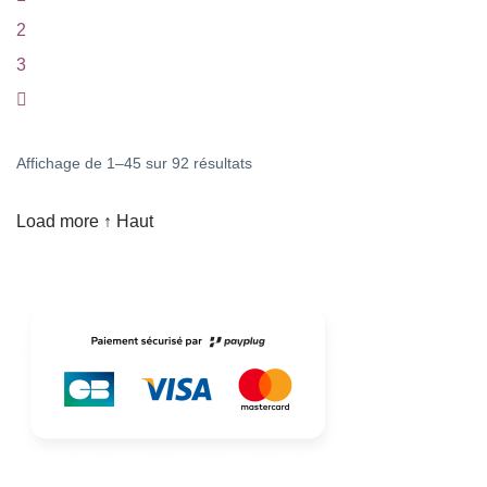
2
3
Trié
Affichage de 1–45 sur 92 résultats
du
Load more
↑ Haut
plus
récent
au
plus
ancien