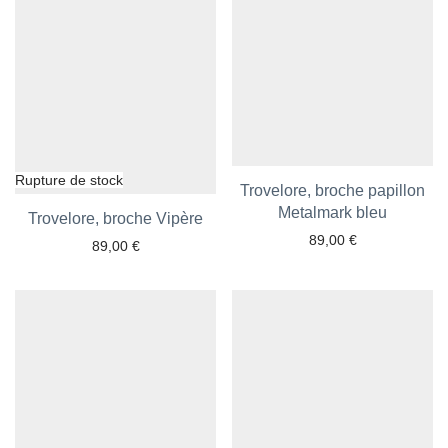
Trovelore, broche papillon
Ajouter aux favoris
Metalmark bleu
Trovelore, broche Vipère
Ajouter aux favoris
89,00
€
89,00
€