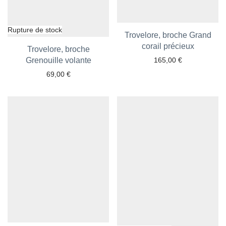
Trovelore, broche Grand
Ajouter aux favoris
corail précieux
Trovelore, broche
Grenouille volante
Ajouter aux favoris
165,00
€
69,00
€