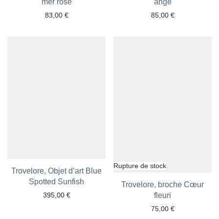
Ajouter aux favoris
mer rose
Ajouter aux favoris
ange
83,00
€
85,00
€
Trovelore, Objet d’art Blue
Ajouter aux favoris
Spotted Sunfish
Trovelore, broche Cœur
395,00
€
Ajouter aux favoris
fleuri
75,00
€