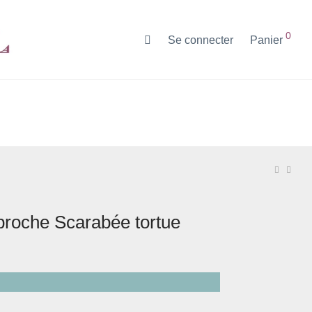
0
Se connecter
Panier
 broche Scarabée tortue