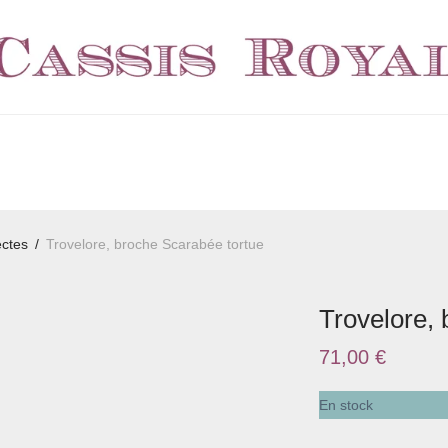
ectes
/
Trovelore, broche Scarabée tortue
Trovelore,
71,00
€
En stock