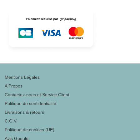
Mentions Légales
A Propos
Contactez-nous et Service Client
Politique de confidentialité
Livraisons & retours
C.G.V.
Politique de cookies (UE)
Avis Google