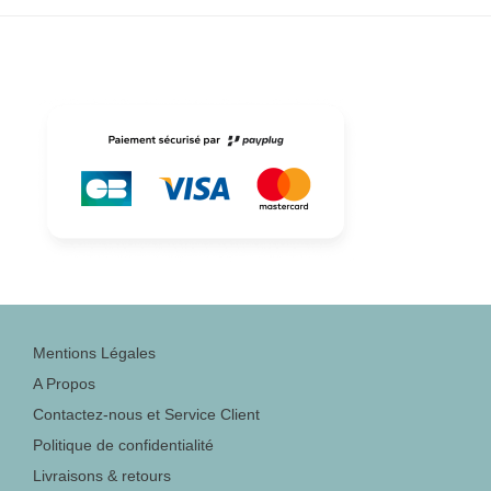
Mentions Légales
A Propos
Contactez-nous et Service Client
Politique de confidentialité
Livraisons & retours