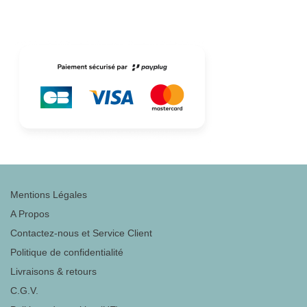
Mentions Légales
A Propos
Contactez-nous et Service Client
Politique de confidentialité
Livraisons & retours
C.G.V.