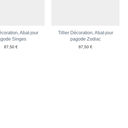
Décoration, Abat-jour
Tillier Décoration, Abat-jour
agode Singes
pagode Zodiac
87,50
€
87,50
€
Ajouter aux favoris
Ajouter aux favoris