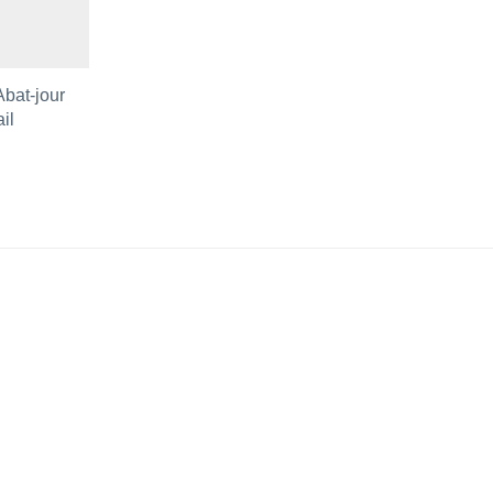
Abat-jour
il
 aux favoris