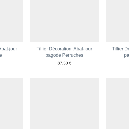
Abat-jour
Tillier Décoration, Abat-jour
Tillier 
e
pagode Perruches
pa
87,50
€
 aux favoris
Ajouter aux favoris