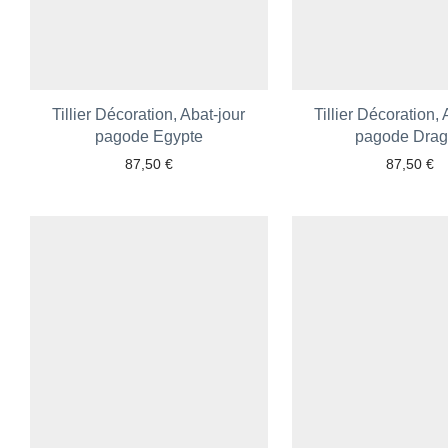
Tillier Décoration, Abat-jour
Tillier Décoration, 
pagode Egypte
pagode Dra
87,50
€
87,50
€
Ajouter aux favoris
Ajouter