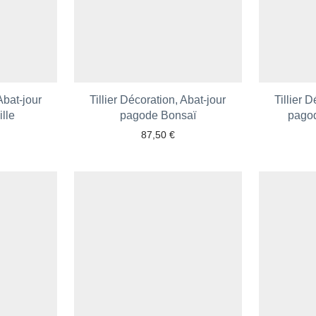
Abat-jour
Tillier Décoration, Abat-jour
Tillier 
lle
pagode Bonsaï
pagod
87,50
€
 aux favoris
Ajouter aux favoris