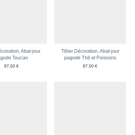
Décoration, Abat-jour
Tillier Décoration, Abat-jour
gode Toucan
pagode Thé et Poissons
87,50
€
87,50
€
Ajouter aux favoris
Ajouter aux favoris