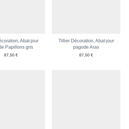
Décoration, Abat-jour
Tillier Décoration, Abat-jour
e Papillons gris
pagode Aras
87,50
€
87,50
€
Ajouter aux favoris
Ajouter aux favoris