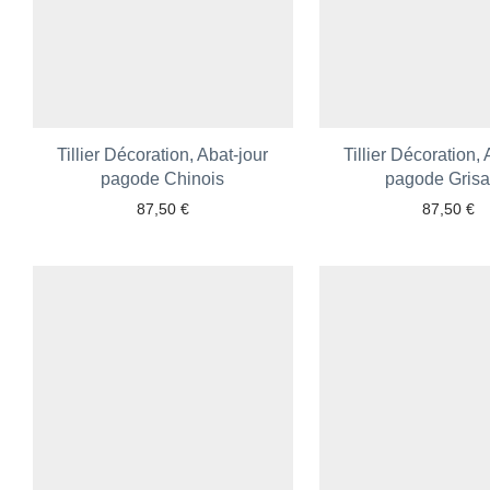
Tillier Décoration, Abat-jour
Tillier Décoration, 
pagode Chinois
pagode Grisai
87,50
€
87,50
€
Ajouter aux favoris
Ajouter