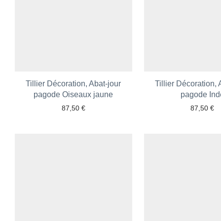
Tillier Décoration, Abat-jour
Tillier Décoration, 
pagode Oiseaux jaune
pagode Ind
87,50
€
87,50
€
Ajouter aux favoris
Ajouter