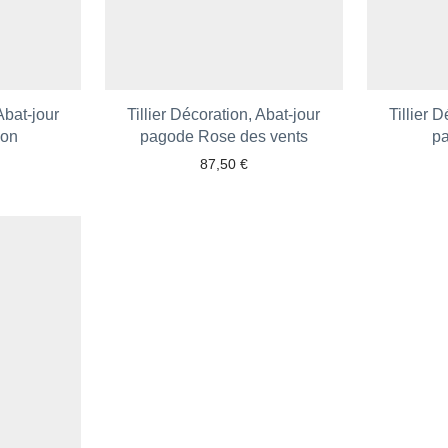
Abat-jour
Tillier Décoration, Abat-jour
Tillier 
gon
pagode Rose des vents
p
87,50
€
 aux favoris
Ajouter aux favoris