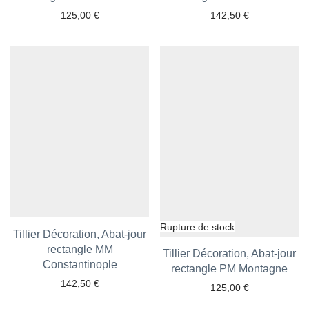
125,00
€
142,50
€
Tillier Décoration, Abat-jour
rectangle MM
Tillier Décoration, Abat-jour
Ajouter aux favoris
Constantinople
rectangle PM Montagne
Ajouter aux favoris
142,50
€
125,00
€