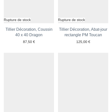
Tillier Décoration, Coussin
Tillier Décoration, Abat-jour
Ajouter aux favoris
40 x 40 Dragon
rectangle PM Toucan
Ajouter aux favoris
87,50
€
125,00
€