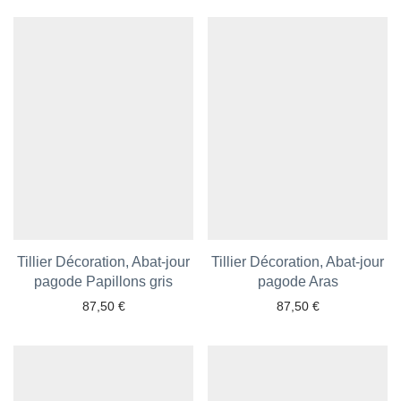
Tillier Décoration, Abat-jour
Tillier Décoration, Abat-jour
pagode Papillons gris
Ajouter aux favoris
Ajouter aux favoris
pagode Aras
87,50
€
87,50
€