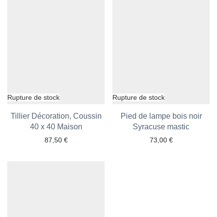
Tillier Décoration, Coussin
Pied de lampe bois noir
Ajouter aux favoris
40 x 40 Maison
Ajouter aux favoris
Syracuse mastic
87,50
€
73,00
€