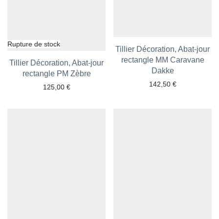
Tillier Décoration, Abat-jour
rectangle MM Caravane
Tillier Décoration, Abat-jour
Ajouter aux favoris
Dakke
rectangle PM Zèbre
Ajouter aux favoris
142,50
€
125,00
€