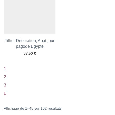
Tillier Décoration, Abat-jour
Ajouter aux favoris
pagode Egypte
87,50
€
1
2
3
Trié
Affichage de 1–45 sur 102 résultats