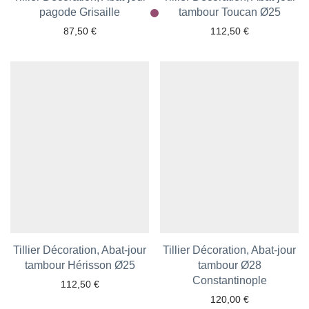
Ajouter aux favoris
pagode Grisaille
tambour Toucan Ø25
Ajouter aux favoris
87,50
€
112,50
€
Tillier Décoration, Abat-jour
Tillier Décoration, Abat-jour
tambour Hérisson Ø25
Ajouter aux favoris
tambour Ø28
Ajouter aux favoris
Constantinople
112,50
€
120,00
€