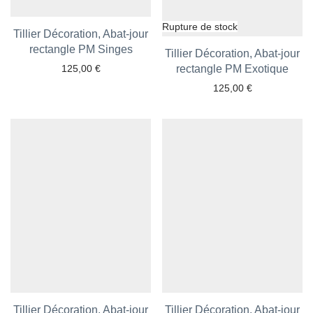
Tillier Décoration, Abat-jour
rectangle PM Singes
Ajouter aux favoris
Tillier Décoration, Abat-jour
125,00
€
rectangle PM Exotique
Ajouter aux favoris
125,00
€
Tillier Décoration, Abat-jour
Tillier Décoration, Abat-jour