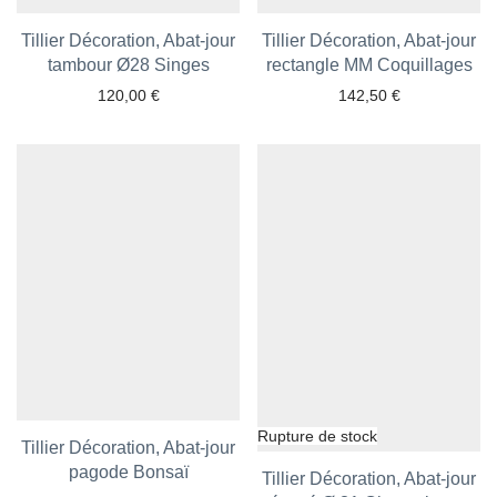
Tillier Décoration, Abat-jour
Tillier Décoration, Abat-jour
tambour Ø28 Singes
Ajouter aux favoris
rectangle MM Coquillages
Ajouter aux favoris
120,00
€
142,50
€
Tillier Décoration, Abat-jour
Ajouter aux favoris
pagode Bonsaï
Tillier Décoration, Abat-jour