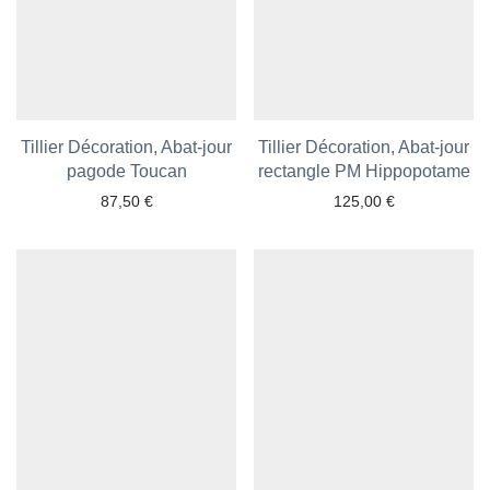
Tillier Décoration, Abat-jour
Tillier Décoration, Abat-jour
Ajouter aux favoris
pagode Toucan
rectangle PM Hippopotame
Ajouter aux favoris
87,50
€
125,00
€