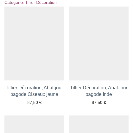
Catégorie:
Tillier Décoration
Tillier Décoration, Abat-jour
Tillier Décoration, Abat-jour
pagode Oiseaux jaune
Ajouter aux favoris
Ajouter aux favoris
pagode Inde
87,50
€
87,50
€