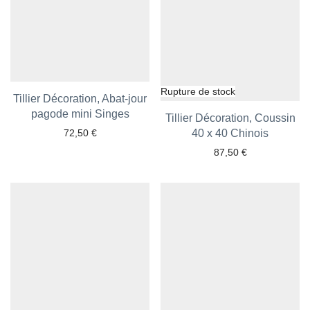
Tillier Décoration, Abat-jour
pagode mini Singes
Ajouter aux favoris
Tillier Décoration, Coussin
72,50
€
Ajouter aux favoris
40 x 40 Chinois
87,50
€