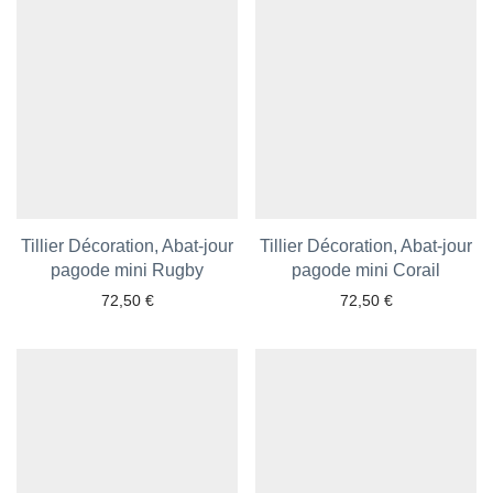
Tillier Décoration, Abat-jour
Tillier Décoration, Abat-jour
pagode mini Rugby
Ajouter aux favoris
pagode mini Corail
Ajouter aux favoris
72,50
€
72,50
€