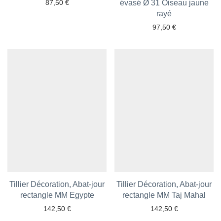
87,50
€
évasé Ø 31 Oiseau jaune
Ajouter aux favoris
rayé
97,50
€
Tillier Décoration, Abat-jour
Tillier Décoration, Abat-jour
rectangle MM Egypte
Ajouter aux favoris
rectangle MM Taj Mahal
Ajouter aux favoris
142,50
€
142,50
€