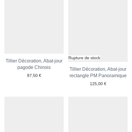
Tillier Décoration, Abat-jour
Ajouter aux favoris
pagode Chinois
Tillier Décoration, Abat-jour
87,50
€
rectangle PM Panoramique
Ajouter aux favoris
125,00
€