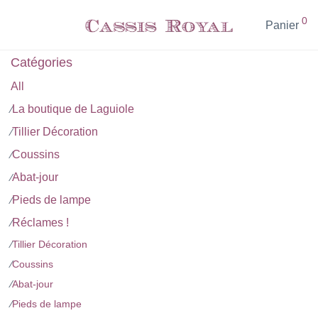
0
Panier
Catégories
All
La boutique de Laguiole
⁄
Tillier Décoration
⁄
Coussins
⁄
Abat-jour
⁄
Pieds de lampe
⁄
Réclames !
⁄
⁄
Tillier Décoration
⁄
Coussins
⁄
Abat-jour
⁄
Pieds de lampe