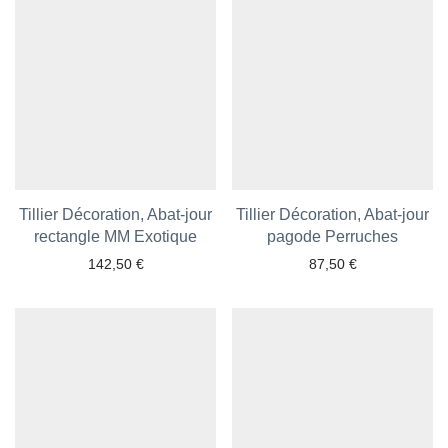
Tillier Décoration, Abat-jour
Tillier Décoration, Abat-jour
rectangle MM Exotique
Ajouter aux favoris
pagode Perruches
Ajouter aux favoris
142,50
€
87,50
€