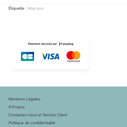
Étiquette :
Abat-jour
Mentions Légales
A Propos
Contactez-nous et Service Client
Politique de confidentialité