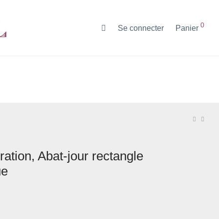
0
Se connecter
Panier
oration, Abat-jour rectangle
ue