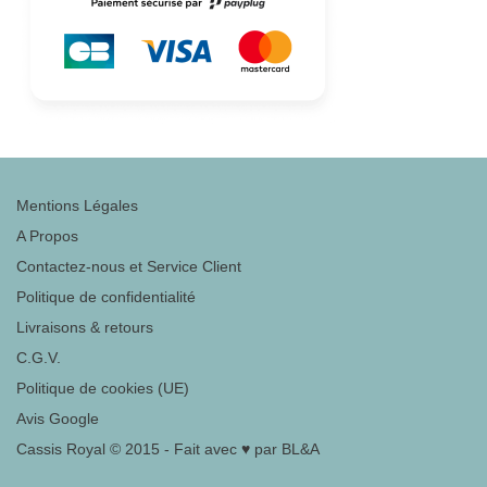
Mentions Légales
A Propos
Contactez-nous et Service Client
Politique de confidentialité
Livraisons & retours
C.G.V.
Politique de cookies (UE)
Avis Google
Cassis Royal © 2015 - Fait avec ♥ par BL&A