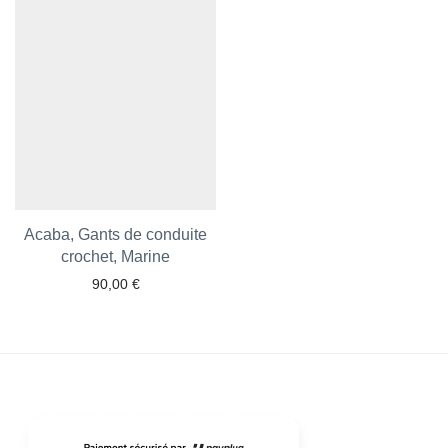
Acaba, Gants de conduite
Ajouter aux favoris
crochet, Marine
90,00
€