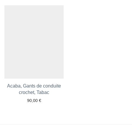
Ajouter aux favoris
Ajouter aux favoris
Acaba, Gants de conduite
crochet, Tabac
90,00
€
Ajouter aux favoris