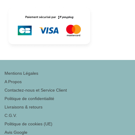
Mentions Légales
A Propos
Contactez-nous et Service Client
Politique de confidentialité
Livraisons & retours
C.G.V.
Politique de cookies (UE)
Avis Google