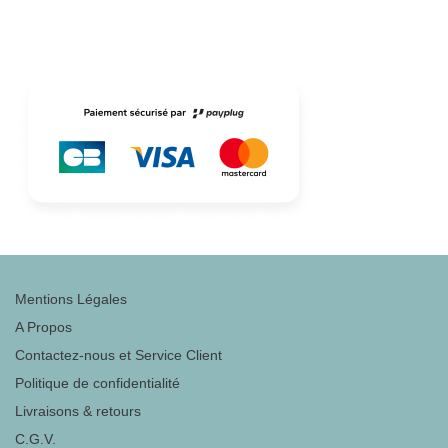
Mentions Légales
A Propos
Contactez-nous et Service Client
Politique de confidentialité
Livraisons & retours
C.G.V.