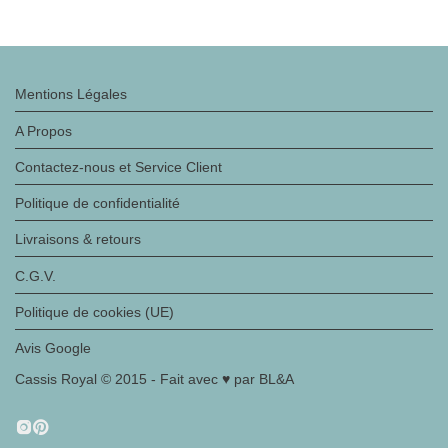
Mentions Légales
A Propos
Contactez-nous et Service Client
Politique de confidentialité
Livraisons & retours
C.G.V.
Politique de cookies (UE)
Avis Google
Cassis Royal © 2015 - Fait avec ♥ par BL&A