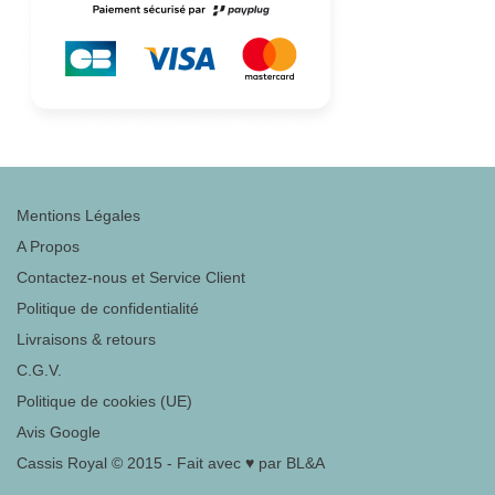
Mentions Légales
A Propos
Contactez-nous et Service Client
Politique de confidentialité
Livraisons & retours
C.G.V.
Politique de cookies (UE)
Avis Google
Cassis Royal © 2015 - Fait avec ♥ par BL&A