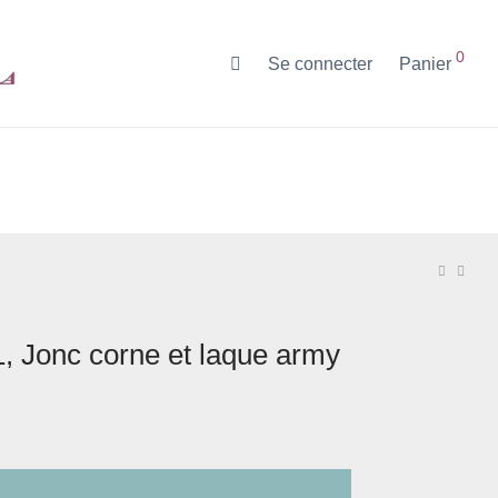
0
Se connecter
Panier
1, Jonc corne et laque army