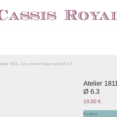
telier 1811, Jonc corne et laque army Ø 6.3
Atelier 181
Ø 6.3
19,00
€
En stock