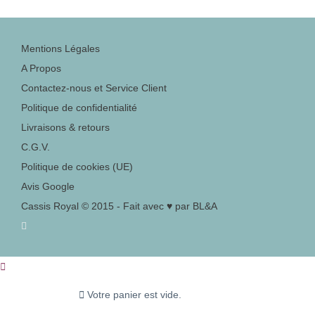
Mentions Légales
A Propos
Contactez-nous et Service Client
Politique de confidentialité
Livraisons & retours
C.G.V.
Politique de cookies (UE)
Avis Google
Cassis Royal © 2015 - Fait avec ♥ par BL&A
Votre panier est vide.