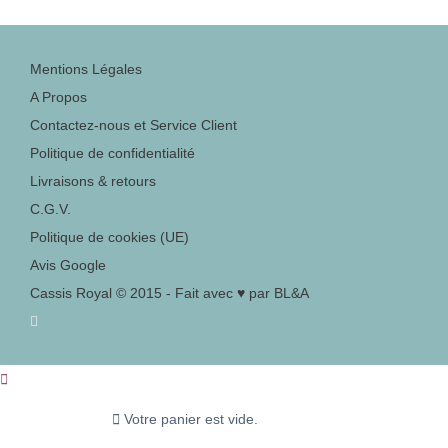
Mentions Légales
A Propos
Contactez-nous et Service Client
Politique de confidentialité
Livraisons & retours
C.G.V.
Politique de cookies (UE)
Avis Google
Cassis Royal © 2015 - Fait avec ♥ par BL&A
Votre panier est vide.