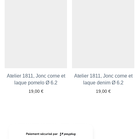
Atelier 1811, Jonc corne et
Atelier 1811, Jonc corne et
laque pomelo Ø 6.2
Ajouter aux favoris
laque denim Ø 6.2
Ajouter aux favoris
19,00
€
19,00
€