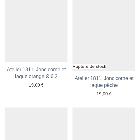
Atelier 1811, Jonc corne et
laque orange Ø 6.2
Ajouter aux favoris
Atelier 1811, Jonc corne et
19,00
€
Ajouter aux favoris
laque pêche
19,00
€