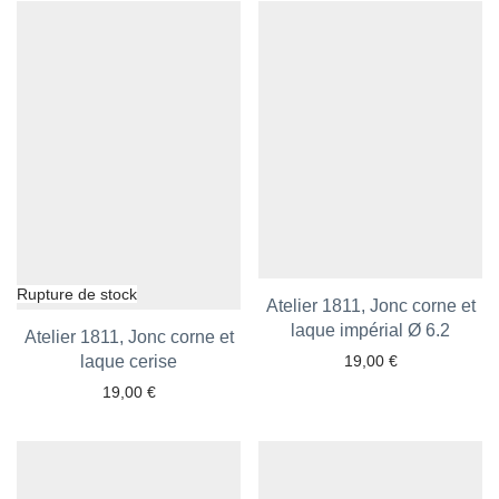
Atelier 1811, Jonc corne et
laque impérial Ø 6.2
Ajouter aux favoris
Atelier 1811, Jonc corne et
Ajouter aux favoris
laque cerise
19,00
€
19,00
€