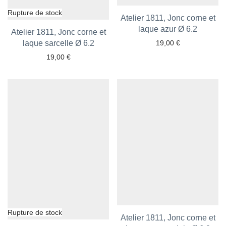
Atelier 1811, Jonc corne et
Ajouter aux favoris
laque azur Ø 6.2
Atelier 1811, Jonc corne et
laque sarcelle Ø 6.2
Ajouter aux favoris
19,00
€
19,00
€
Atelier 1811, Jonc corne et