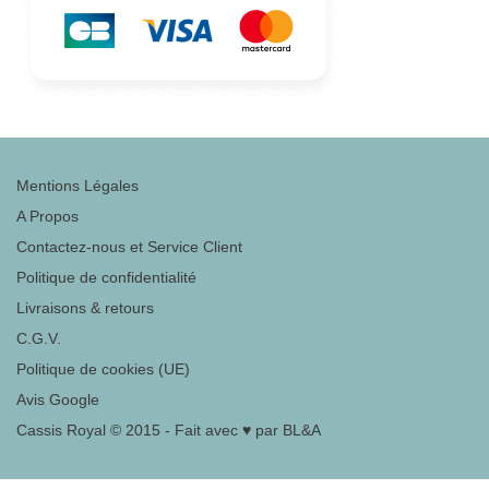
Mentions Légales
A Propos
Contactez-nous et Service Client
Politique de confidentialité
Livraisons & retours
C.G.V.
Politique de cookies (UE)
Avis Google
Cassis Royal © 2015 - Fait avec ♥ par BL&A