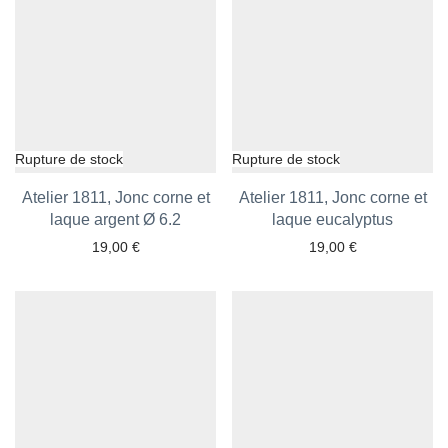
Atelier 1811, Jonc corne et
Atelier 1811, Jonc corne et
laque argent Ø 6.2
Ajouter aux favoris
laque eucalyptus
Ajouter aux favoris
19,00
€
19,00
€