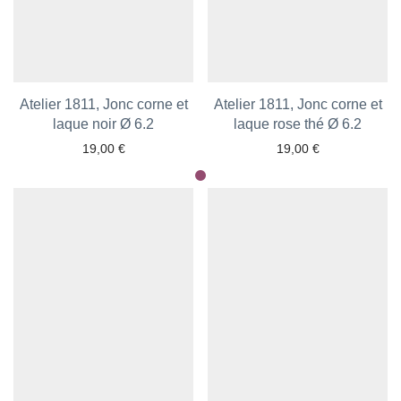
Atelier 1811, Jonc corne et
Atelier 1811, Jonc corne et
Ajouter aux favoris
laque noir Ø 6.2
laque rose thé Ø 6.2
Ajouter aux favoris
19,00
€
19,00
€