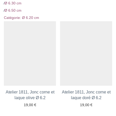
⁄
Ø 6.30 cm
⁄
Ø 6.50 cm
Catégorie:
Ø 6.20 cm
Atelier 1811, Jonc corne et
Atelier 1811, Jonc corne et
laque olive Ø 6.2
Ajouter aux favoris
laque doré Ø 6.2
Ajouter aux favoris
19,00
€
19,00
€