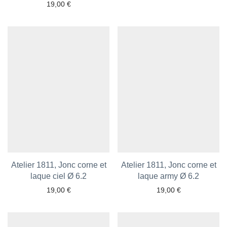
19,00
€
Atelier 1811, Jonc corne et
Atelier 1811, Jonc corne et
Ajouter aux favoris
laque ciel Ø 6.2
laque army Ø 6.2
Ajouter aux favoris
19,00
€
19,00
€