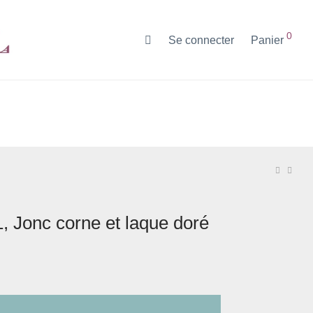
0
Se connecter
Panier
1, Jonc corne et laque doré