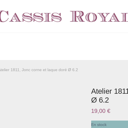
telier 1811, Jonc corne et laque doré Ø 6.2
Atelier 181
Ø 6.2
19,00
€
En stock