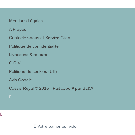
Mentions Légales
A Propos
Contactez-nous et Service Client
Politique de confidentialité
Livraisons & retours
C.G.V.
Politique de cookies (UE)
Avis Google
Cassis Royal © 2015 - Fait avec ♥ par BL&A
Votre panier est vide.