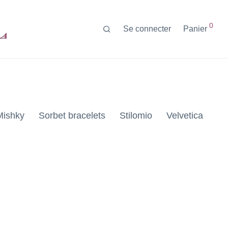
0
Se connecter
Panier
Mishky
Sorbet bracelets
Stilomio
Velvetica