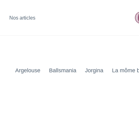
Nos articles
Argelouse
Ballsmania
Jorgina
La môme b