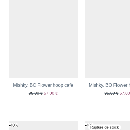
Mishky, BO Flower hoop café
Ajouter aux favoris
Mishky, BO Flower 
Ajouter aux fav
Le prix initial était : 95,00 €.
Le prix actuel est : 57,00 €.
Le pri
95,00
€
57,00
€
95,00
€
57,0
-
40
%
-
40
%