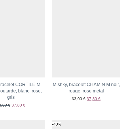
bracelet CORTILE M
Mishky, bracelet CHAMIN M noir,
outarde, blanc, rose,
rouge, rose metal
Ajouter aux favoris
uter aux favoris
gris
Le prix initial était : 63,
Le prix actuel e
63,00
€
37,80
€
Le prix initial était : 63,00 €.
Le prix actuel est : 37,80 €.
3,00
€
37,80
€
-
40
%