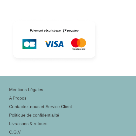
Mentions Légales
A Propos
Contactez-nous et Service Client
Politique de confidentialité
Livraisons & retours
C.G.V.