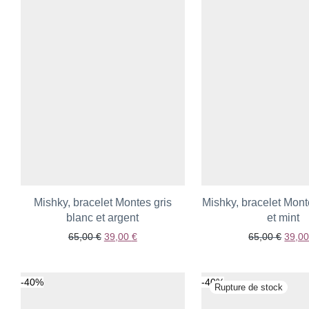
Mishky, bracelet Montes gris
Mishky, bracelet Mont
Ajouter aux favoris
blanc et argent
Ajouter aux fav
et mint
Le prix initial était : 65,00 €.
Le prix actuel est : 39,00 €.
Le pri
65,00
€
39,00
€
65,00
€
39,0
-
40
%
-
40
%