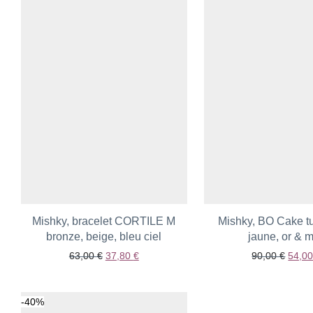
Mishky, bracelet CORTILE M
Mishky, BO Cake t
bronze, beige, bleu ciel
Ajouter aux favoris
Ajouter aux fav
jaune, or & m
Le prix initial était : 63,00 €.
Le prix actuel est : 37,80 €.
Le pri
63,00
€
37,80
€
90,00
€
54,0
-
40
%