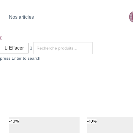
Nos articles
Effacer
press
Enter
to search
-
40
%
-
40
%