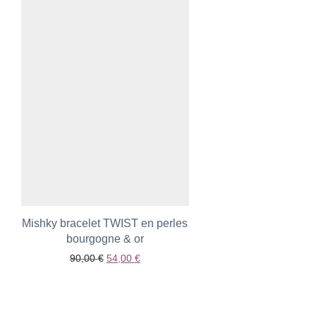
Mishky bracelet TWIST en perles
Ajouter aux favoris
bourgogne & or
Le prix initial était : 90,00 €.
Le prix actuel est : 54,00 €.
90,00
€
54,00
€