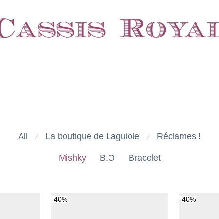
All
La boutique de Laguiole
Réclames !
⁄
⁄
Mishky
B.O
Bracelet
-
40
%
-
40
%