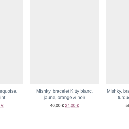
urquoise,
Mishky, bracelet Kitty blanc,
Mishky, br
oris
int
jaune, orange & noir
Ajouter aux favoris
turqu
Ajo
x initial était : 90,00 €.
Le prix actuel est : 54,00 €.
Le prix initial était : 40,00 €.
Le prix actuel est : 24,00 €.
0
€
40,00
€
24,00
€
5