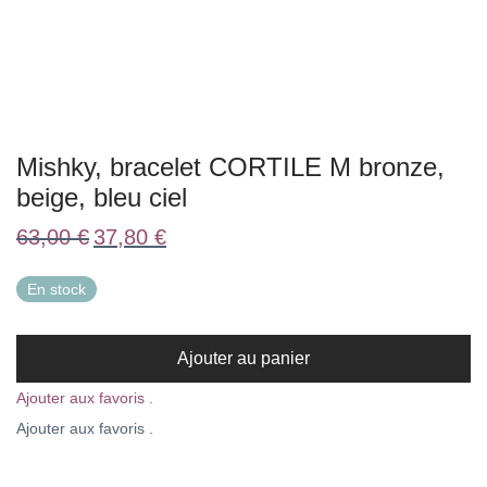
Mishky, bracelet CORTILE M bronze,
beige, bleu ciel
Le
Le
63,00
€
37,80
€
prix
prix
initial
actuel
était :
est :
En stock
63,00 €.
37,80 €.
Ajouter au panier
Ajouter aux favoris .
Ajouter aux favoris .