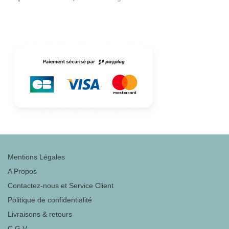
Mentions Légales
A Propos
Contactez-nous et Service Client
Politique de confidentialité
Livraisons & retours
C.G.V.