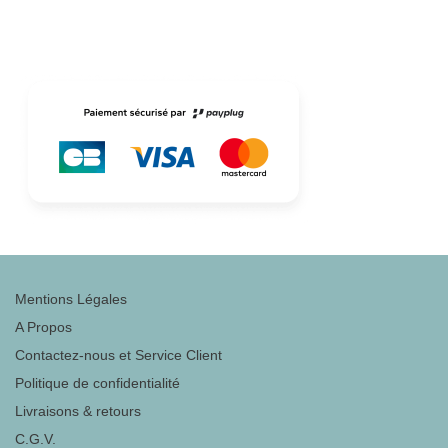
Mentions Légales
A Propos
Contactez-nous et Service Client
Politique de confidentialité
Livraisons & retours
C.G.V.