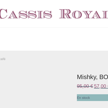
café
Mishky, BO
Le
95,00
€
57,00
prix
initial
était :
En stock
95,00 €.