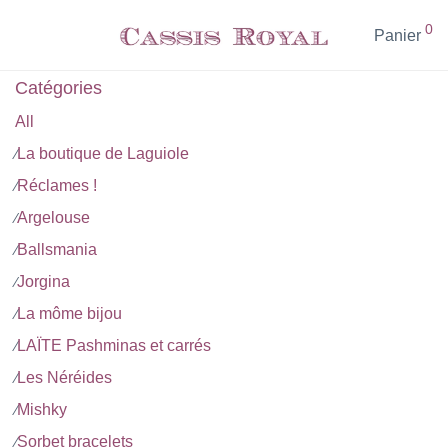
0
Panier
Catégories
All
La boutique de Laguiole
⁄
Réclames !
⁄
Argelouse
⁄
Ballsmania
⁄
Jorgina
⁄
La môme bijou
⁄
LAÏTE Pashminas et carrés
⁄
Les Néréides
⁄
Mishky
⁄
Sorbet bracelets
⁄