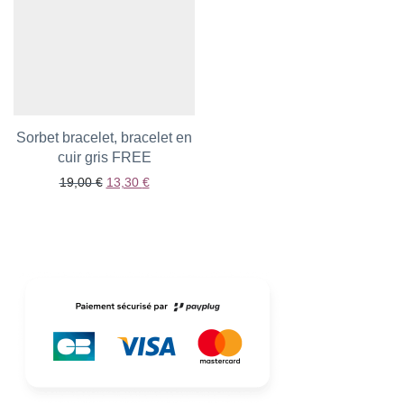
Sorbet bracelet, bracelet en
Ajouter aux favoris
cuir gris FREE
Le prix initial était : 19,00 €.
Le prix actuel est : 13,30 €.
19,00
€
13,30
€