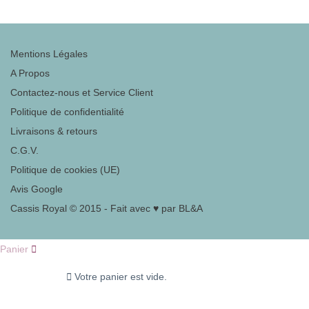
Mentions Légales
A Propos
Contactez-nous et Service Client
Politique de confidentialité
Livraisons & retours
C.G.V.
Politique de cookies (UE)
Avis Google
Cassis Royal © 2015 - Fait avec ♥ par BL&A
Panier
Votre panier est vide.