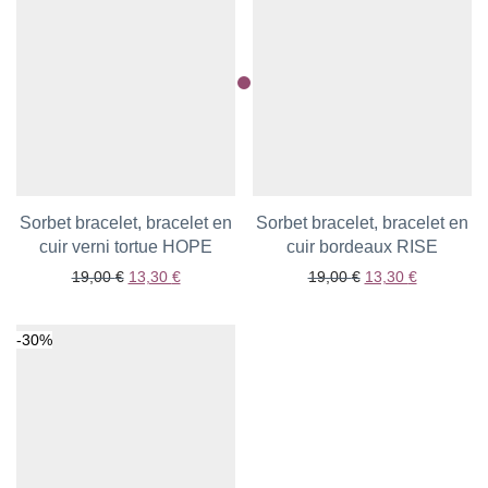
Sorbet bracelet, bracelet en
Sorbet bracelet, bracelet en
cuir verni tortue HOPE
Ajouter aux favoris
cuir bordeaux RISE
Ajouter aux favoris
Le prix initial était : 19,00 €.
Le prix actuel est : 13,30 €.
Le prix initial était
Le prix act
19,00
€
13,30
€
19,00
€
13,30
€
-
30
%