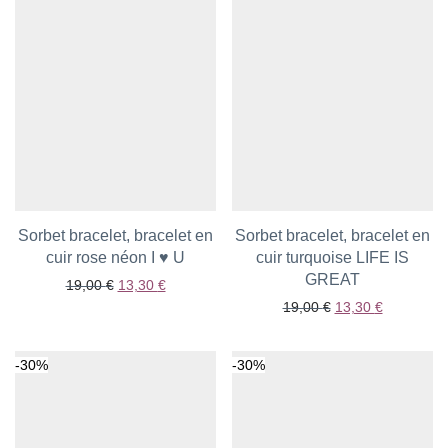
Sorbet bracelet, bracelet en
Sorbet bracelet, bracelet en
cuir rose néon I ♥ U
Ajouter aux favoris
cuir turquoise LIFE IS
Ajouter aux favoris
GREAT
Le prix initial était : 19,00 €.
Le prix actuel est : 13,30 €.
19,00
€
13,30
€
Le prix initial était
Le prix act
19,00
€
13,30
€
-
30
%
-
30
%