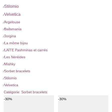
Stilomio
⁄
Velvetica
⁄
⁄
Argelouse
⁄
Ballsmania
⁄
Jorgina
⁄
La môme bijou
⁄
LAÏTE Pashminas et carrés
⁄
Les Néréides
⁄
Mishky
⁄
Sorbet bracelets
⁄
Stilomio
⁄
Velvetica
Catégorie:
Sorbet bracelets
-
30
%
-
30
%