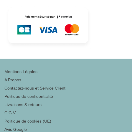
Mentions Légales
A Propos
Contactez-nous et Service Client
Politique de confidentialité
Livraisons & retours
C.G.V.
Politique de cookies (UE)
Avis Google