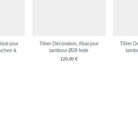
Abat-jour
Tillier Décoration, Abat-jour
Tillier 
uches &
tambour Ø28 Inde
tambo
120,00
€
Ajouter aux favoris
 aux favoris