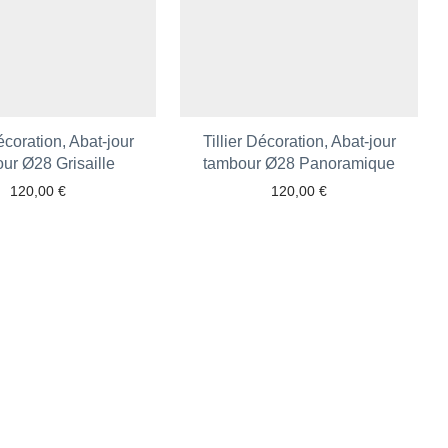
Décoration, Abat-jour
Tillier Décoration, Abat-jour
ur Ø28 Grisaille
tambour Ø28 Panoramique
120,00
€
120,00
€
Ajouter aux favoris
Ajouter aux favoris