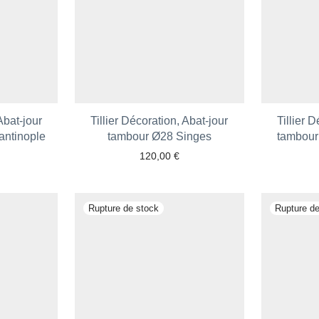
Abat-jour
Tillier Décoration, Abat-jour
Tillier 
antinople
tambour Ø28 Singes
tambour
120,00
€
 aux favoris
Ajouter aux favoris