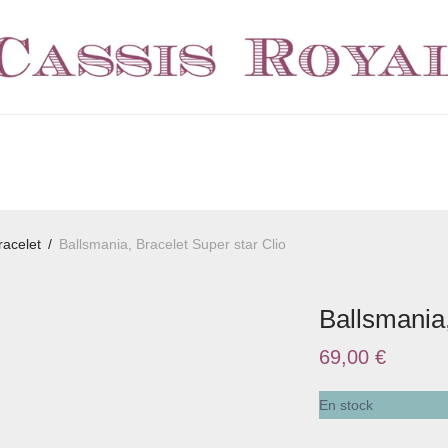
racelet
/
Ballsmania, Bracelet Super star Clio
Ballsmania,
69,00
€
En stock