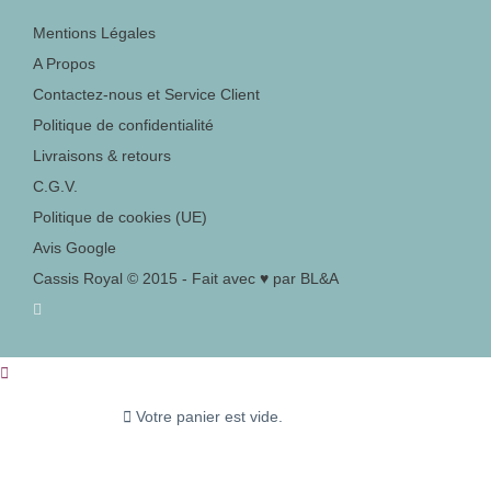
Mentions Légales
A Propos
Contactez-nous et Service Client
Politique de confidentialité
Livraisons & retours
C.G.V.
Politique de cookies (UE)
Avis Google
Cassis Royal © 2015 - Fait avec ♥ par BL&A
Votre panier est vide.