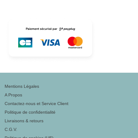
Mentions Légales
A Propos
Contactez-nous et Service Client
Politique de confidentialité
Livraisons & retours
C.G.V.