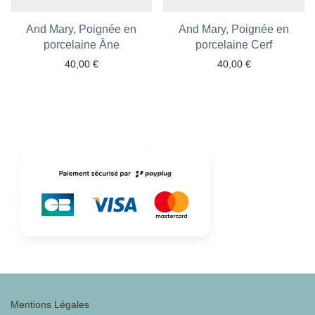
And Mary, Poignée en
And Mary, Poignée en
Ajouter aux favoris
porcelaine Âne
Ajouter aux favoris
porcelaine Cerf
40,00
€
40,00
€
Mentions Légales