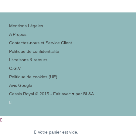
Mentions Légales
A Propos
Contactez-nous et Service Client
Politique de confidentialité
Livraisons & retours
C.G.V.
Politique de cookies (UE)
Avis Google
Cassis Royal © 2015 - Fait avec ♥ par BL&A
Votre panier est vide.