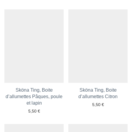
Sköna Ting, Boite
Sköna Ting, Boite
d’allumettes Pâques, poule
d’allumettes Citron
Ajouter aux favoris
Ajouter aux favoris
et lapin
5,50
€
5,50
€