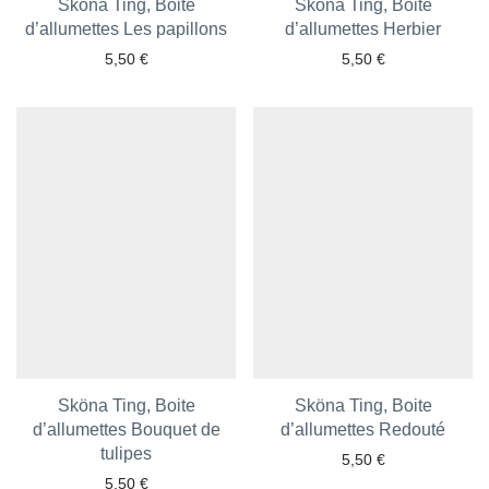
Sköna Ting, Boite
Sköna Ting, Boite
d’allumettes Les papillons
Ajouter aux favoris
d’allumettes Herbier
Ajouter aux favoris
5,50
€
5,50
€
Sköna Ting, Boite
Sköna Ting, Boite
d’allumettes Bouquet de
d’allumettes Redouté
Ajouter aux favoris
Ajouter aux favoris
tulipes
5,50
€
5,50
€