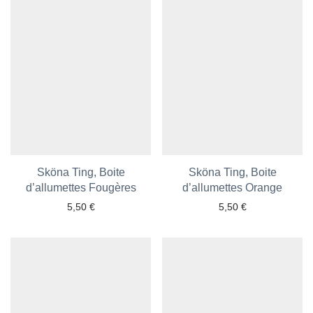
Sköna Ting, Boite
Sköna Ting, Boite
d’allumettes Fougères
Ajouter aux favoris
d’allumettes Orange
Ajouter aux favoris
5,50
€
5,50
€