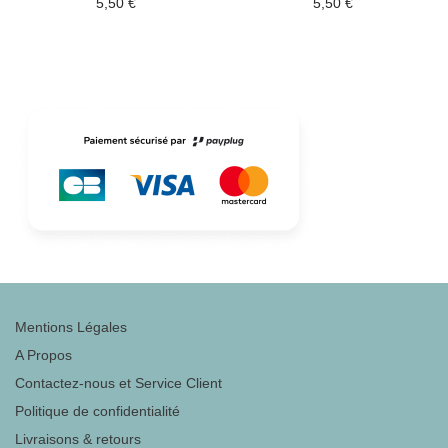
5,50
€
5,50
€
Mentions Légales
A Propos
Contactez-nous et Service Client
Politique de confidentialité
Livraisons & retours