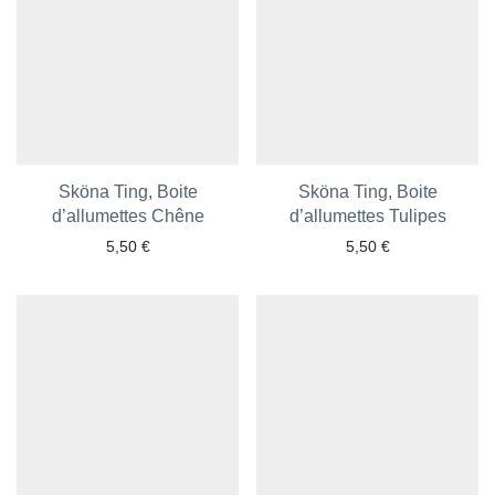
Sköna Ting, Boite
Sköna Ting, Boite
d’allumettes Chêne
Ajouter aux favoris
d’allumettes Tulipes
Ajouter aux favoris
5,50
€
5,50
€