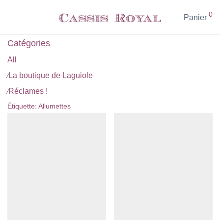
0
Panier
Catégories
All
La boutique de Laguiole
⁄
Réclames !
⁄
Étiquette:
Allumettes