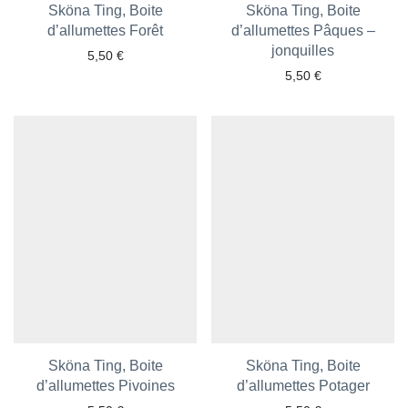
Sköna Ting, Boite
Sköna Ting, Boite
d’allumettes Forêt
Ajouter aux favoris
d’allumettes Pâques –
Ajouter aux favoris
jonquilles
5,50
€
5,50
€
Sköna Ting, Boite
Sköna Ting, Boite
d’allumettes Pivoines
Ajouter aux favoris
d’allumettes Potager
Ajouter aux favoris