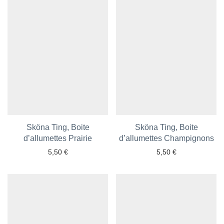
Sköna Ting, Boite
Sköna Ting, Boite
d’allumettes Prairie
Ajouter aux favoris
d’allumettes Champignons
Ajouter aux favoris
5,50
€
5,50
€