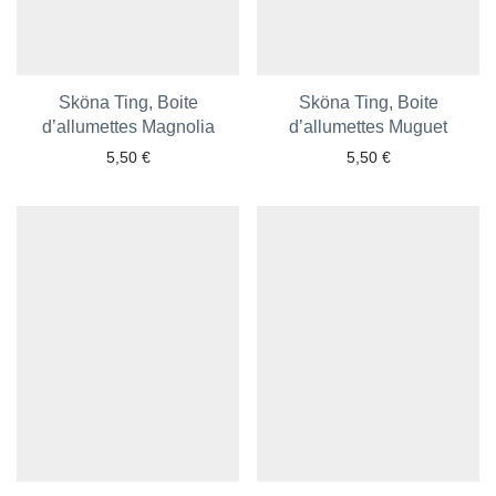
Sköna Ting, Boite
Sköna Ting, Boite
d’allumettes Magnolia
Ajouter aux favoris
d’allumettes Muguet
Ajouter aux favoris
5,50
€
5,50
€