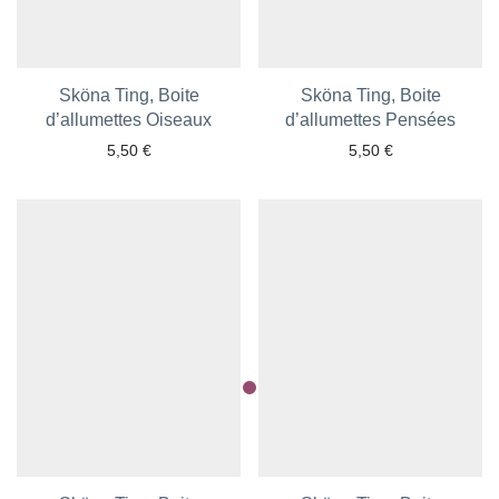
Sköna Ting, Boite
Sköna Ting, Boite
d’allumettes Oiseaux
Ajouter aux favoris
d’allumettes Pensées
Ajouter aux favoris
5,50
€
5,50
€