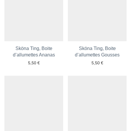
Sköna Ting, Boite
Sköna Ting, Boite
d’allumettes Ananas
Ajouter aux favoris
d’allumettes Gousses
Ajouter aux favoris
5,50
€
5,50
€