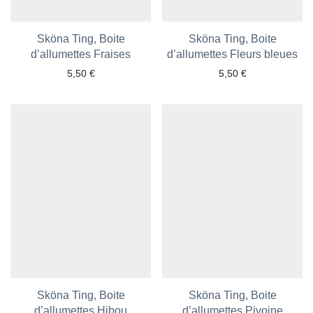
Sköna Ting, Boite
Sköna Ting, Boite
d’allumettes Fraises
Ajouter aux favoris
d’allumettes Fleurs bleues
Ajouter aux favoris
5,50
€
5,50
€
Sköna Ting, Boite
Sköna Ting, Boite
d’allumettes Hibou
Ajouter aux favoris
d’allumettes Pivoine