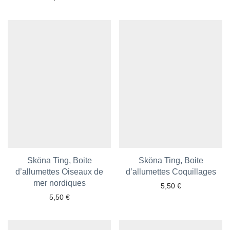
Sköna Ting, Boite
Sköna Ting, Boite
d’allumettes Oiseaux de
d’allumettes Coquillages
Ajouter aux favoris
Ajouter aux favoris
mer nordiques
5,50
€
5,50
€