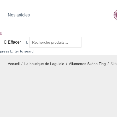
Nos articles
Effacer
press
Enter
to search
Accueil
/
La boutique de Laguiole
/
Allumettes Sköna Ting
/
Skö