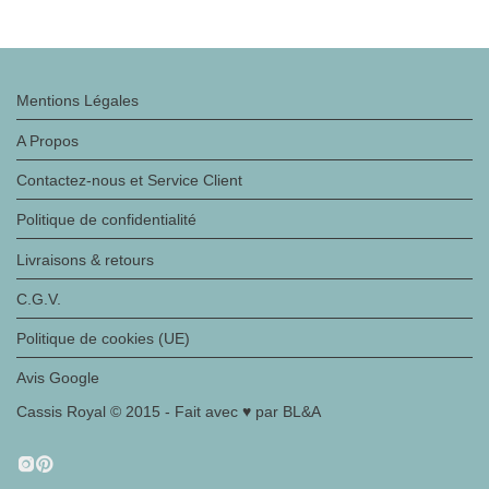
Mentions Légales
A Propos
Contactez-nous et Service Client
Politique de confidentialité
Livraisons & retours
C.G.V.
Politique de cookies (UE)
Avis Google
Cassis Royal © 2015 - Fait avec ♥ par BL&A