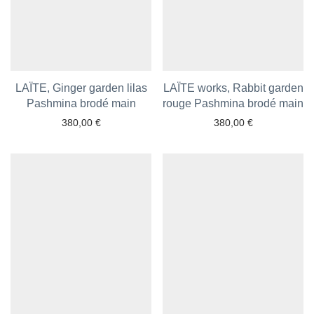
LAÏTE, Ginger garden lilas
LAÏTE works, Rabbit garden
Pashmina brodé main
Ajouter aux favoris
rouge Pashmina brodé main
Ajouter aux favoris
380,00
€
380,00
€