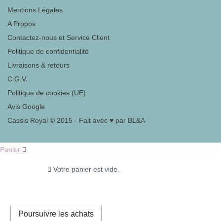
Mentions Légales
A Propos
Contactez-nous et Service Client
Politique de confidentialité
Livraisons & retours
C.G.V.
Politique de cookies (UE)
Avis Google
Cassis Royal © 2015 - Fait avec ♥ par BL&A
Panier
Votre panier est vide.
Poursuivre les achats