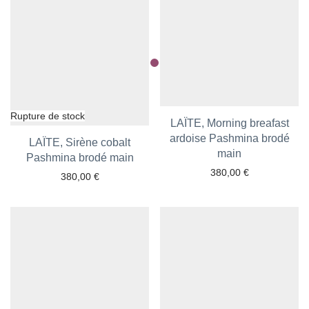
LAÏTE, Morning breafast
ardoise Pashmina brodé
LAÏTE, Sirène cobalt
Ajouter aux favoris
main
Pashmina brodé main
Ajouter aux favoris
380,00
€
380,00
€