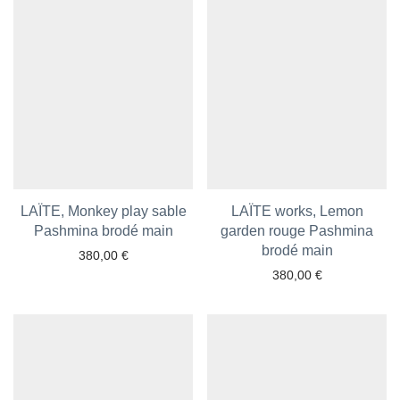
LAÏTE, Monkey play sable
LAÏTE works, Lemon
Pashmina brodé main
Ajouter aux favoris
garden rouge Pashmina
Ajouter aux favoris
brodé main
380,00
€
380,00
€