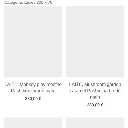
Catégorie:
Etoles 200 x 70
LAÏTE, Monkey play menthe
LAÏTE, Mushroom garden
Pashmina brodé main
Ajouter aux favoris
caramel Pashmina brodé
Ajouter aux favoris
main
380,00
€
380,00
€