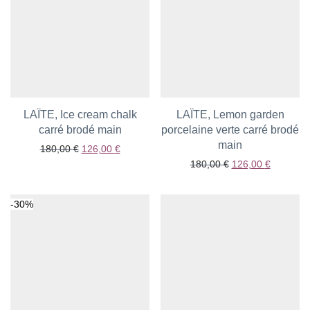
LAÏTE, Ice cream chalk
LAÏTE, Lemon garden
carré brodé main
Ajouter aux favoris
porcelaine verte carré brodé
Ajouter aux favoris
main
Le prix initial était : 180,00 €.
Le prix actuel est : 126,00 €.
180,00
€
126,00
€
Le prix initial étai
Le prix a
180,00
€
126,00
€
-
30
%