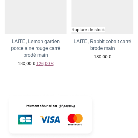
LAÏTE, Lemon garden
LAÏTE, Rabbit cobalt carré
porcelaine rouge carré
Ajouter aux favoris
brode main
Ajouter aux favoris
brodé main
180,00
€
Le prix initial était : 180,00 €.
Le prix actuel est : 126,00 €.
180,00
€
126,00
€