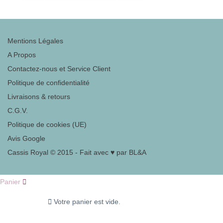
Mentions Légales
A Propos
Contactez-nous et Service Client
Politique de confidentialité
Livraisons & retours
C.G.V.
Politique de cookies (UE)
Avis Google
Cassis Royal © 2015 - Fait avec ♥ par BL&A
Panier
Votre panier est vide.