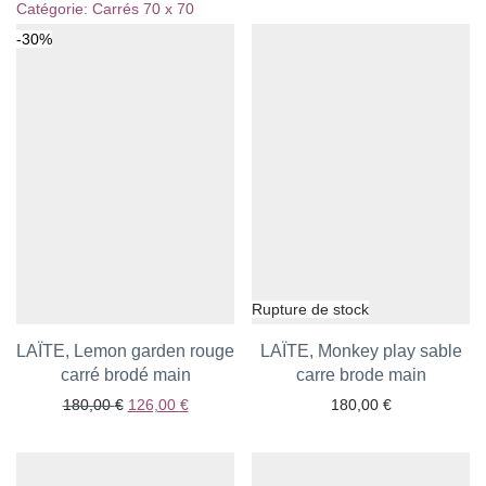
Catégorie:
Carrés 70 x 70
-
30
%
LAÏTE, Lemon garden rouge
LAÏTE, Monkey play sable
carré brodé main
Ajouter aux favoris
carre brode main
Ajouter aux favoris
Le prix initial était : 180,00 €.
Le prix actuel est : 126,00 €.
180,00
€
126,00
€
180,00
€