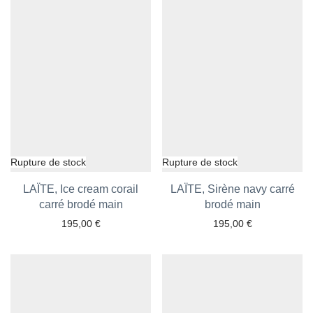
LAÏTE, Ice cream corail
LAÏTE, Sirène navy carré
carré brodé main
Ajouter aux favoris
Ajouter aux favoris
brodé main
195,00
€
195,00
€