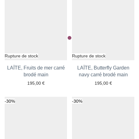
LAÏTE, Fruits de mer carré
LAÏTE, Butterfly Garden
Ajouter aux favoris
brodé main
navy carré brodé main
Ajouter aux favoris
195,00
€
195,00
€
-
30
%
-
30
%