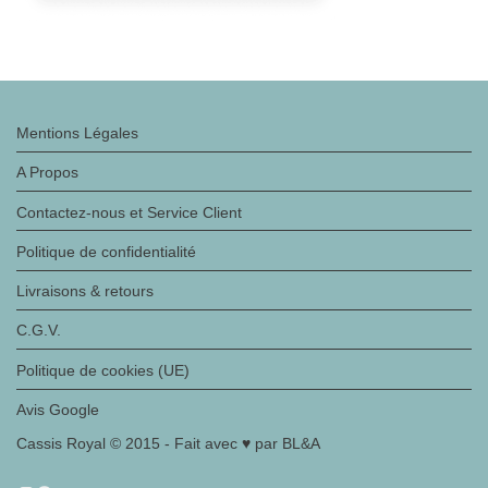
Mentions Légales
A Propos
Contactez-nous et Service Client
Politique de confidentialité
Livraisons & retours
C.G.V.
Politique de cookies (UE)
Avis Google
Cassis Royal © 2015 - Fait avec ♥ par BL&A