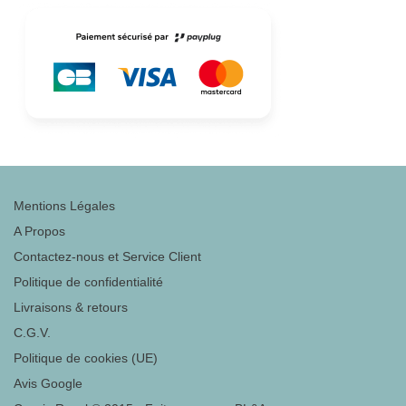
Mentions Légales
A Propos
Contactez-nous et Service Client
Politique de confidentialité
Livraisons & retours
C.G.V.
Politique de cookies (UE)
Avis Google