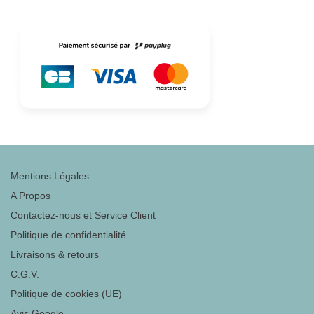
Mentions Légales
A Propos
Contactez-nous et Service Client
Politique de confidentialité
Livraisons & retours
C.G.V.
Politique de cookies (UE)
Avis Google