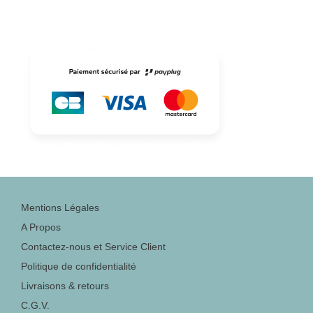
Mentions Légales
A Propos
Contactez-nous et Service Client
Politique de confidentialité
Livraisons & retours
C.G.V.