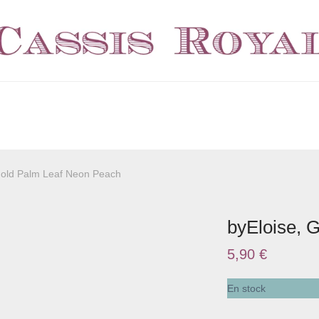
Gold Palm Leaf Neon Peach
byEloise, 
5,90
€
En stock