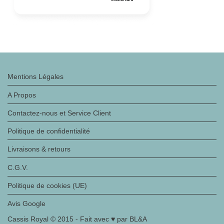
Mentions Légales
A Propos
Contactez-nous et Service Client
Politique de confidentialité
Livraisons & retours
C.G.V.
Politique de cookies (UE)
Avis Google
Cassis Royal © 2015 - Fait avec ♥ par BL&A