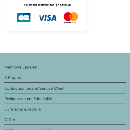
Mentions Légales
A Propos
Contactez-nous et Service Client
Politique de confidentialité
Livraisons & retours
C.G.V.