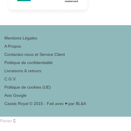
Mentions Légales
A Propos
Contactez-nous et Service Client
Politique de confidentialité
Livraisons & retours
C.G.V.
Politique de cookies (UE)
Avis Google
Cassis Royal © 2015 - Fait avec ♥ par BL&A
Panier