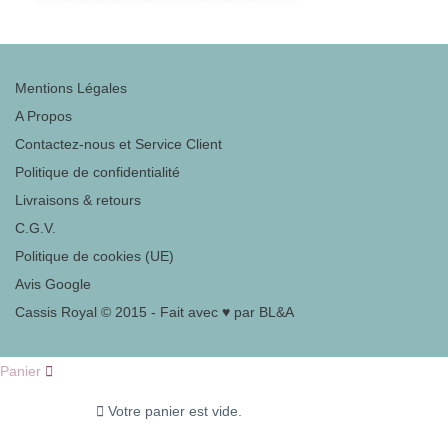
Mentions Légales
A Propos
Contactez-nous et Service Client
Politique de confidentialité
Livraisons & retours
C.G.V.
Politique de cookies (UE)
Avis Google
Cassis Royal © 2015 - Fait avec ♥ par BL&A
Panier
Votre panier est vide.