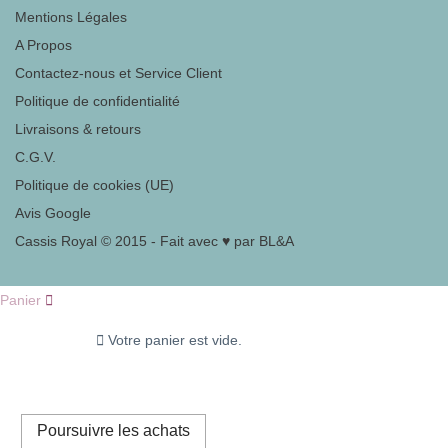
Mentions Légales
A Propos
Contactez-nous et Service Client
Politique de confidentialité
Livraisons & retours
C.G.V.
Politique de cookies (UE)
Avis Google
Cassis Royal © 2015 - Fait avec ♥ par BL&A
Panier
Votre panier est vide.
Poursuivre les achats